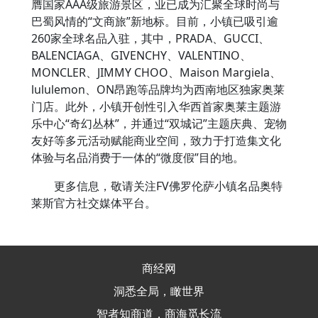
膺国家AAA级旅游景区，业已成为汇聚全球时尚与
巴蜀风情的“文商旅”新地标。目前，小镇已吸引逾
260家全球名品入驻，其中，PRADA、GUCCI、
BALENCIAGA、GIVENCHY、VALENTINO、
MONCLER、JIMMY CHOO、Maison Margiela、
lululemon、ON昂跑等品牌均为西南地区独家奥莱
门店。此外，小镇开创性引入华西首家奥莱主题游
乐中心“奇幻丛林”，并通过“双城记”主题庆典、宠物
友好等多元活动赋能商业空间，致力于打造集文化
体验与名品消费于一体的“微度假”目的地。
更多信息，敬请关注FV佛罗伦萨小镇名品奥特
莱斯官方社交媒体平台。
商经网
洞悉全局，瞰世界
智者知商道，商海觅长流