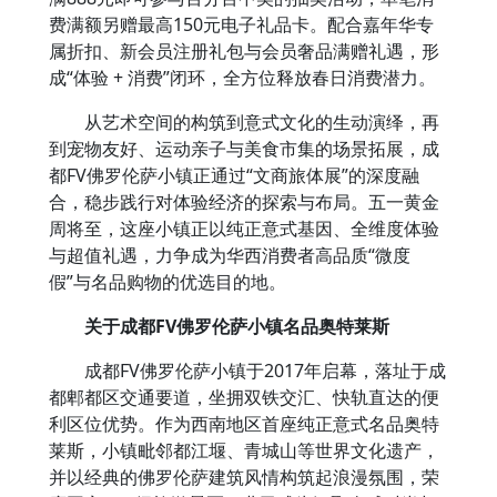
费满额另赠最高150元电子礼品卡。配合嘉年华专
属折扣、新会员注册礼包与会员奢品满赠礼遇，形
成“体验 + 消费”闭环，全方位释放春日消费潜力。
从艺术空间的构筑到意式文化的生动演绎，再
到宠物友好、运动亲子与美食市集的场景拓展，成
都FV佛罗伦萨小镇正通过“文商旅体展”的深度融
合，稳步践行对体验经济的探索与布局。五一黄金
周将至，这座小镇正以纯正意式基因、全维度体验
与超值礼遇，力争成为华西消费者高品质“微度
假”与名品购物的优选目的地。
关于成都FV佛罗伦萨小镇名品奥特莱斯
成都FV佛罗伦萨小镇于2017年启幕，落址于成
都郫都区交通要道，坐拥双铁交汇、快轨直达的便
利区位优势。作为西南地区首座纯正意式名品奥特
莱斯，小镇毗邻都江堰、青城山等世界文化遗产，
并以经典的佛罗伦萨建筑风情构筑起浪漫氛围，荣