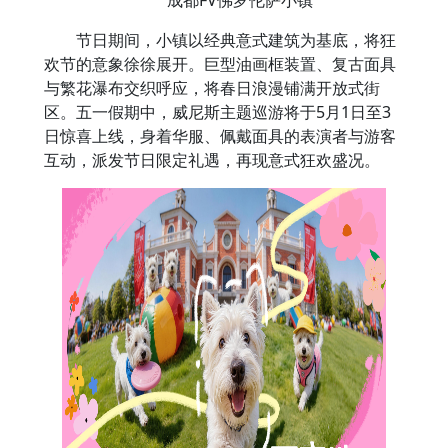
成都FV佛罗伦萨小镇
节日期间，小镇以经典意式建筑为基底，将狂
欢节的意象徐徐展开。巨型油画框装置、复古面具
与繁花瀑布交织呼应，将春日浪漫铺满开放式街
区。五一假期中，威尼斯主题巡游将于5月1日至3
日惊喜上线，身着华服、佩戴面具的表演者与游客
互动，派发节日限定礼遇，再现意式狂欢盛况。