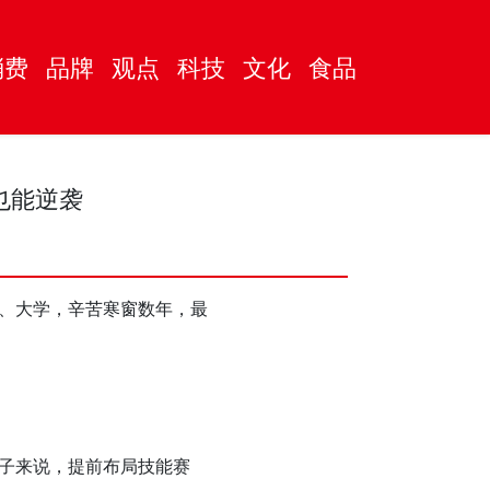
消费
品牌
观点
科技
文化
食品
也能逆袭
、大学，辛苦寒窗数年，最
子来说，提前布局技能赛