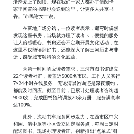
渐渐爱上了阅读。现在我们一家人都办了借阅卡，
家里闲置的书籍也会送到这里，让更多人共享书
香。”市民谢女士说。
在富地广场分馆，一位读者表示，遛弯时偶然
发现这座书房，当场就办理了读者卡，便捷的服务
让人倍感暖心。书房还会不定期开展文化活动，在
这里不仅能读到好书，还能深入了解三河历史与非
遗，感受城市独特的文化底蕴。
为第一时间响应读者需求，三河市图书馆建立
22个读者社群，覆盖近5000名市民。工作人员实行
7×24小时在线服务，无论清晨咨询还是深夜预约，
都能及时回应。截至目前，已累计处理读者咨询超
9000次，完成图书预约调拨20余万册，服务满意率
达100%。
此外，流动书车服务同步发力，在西市区中兴
和园、港中旅等小区设立固定服务点，每周日定时
配送图书、现场办理读者证。创新推出“点单式”图