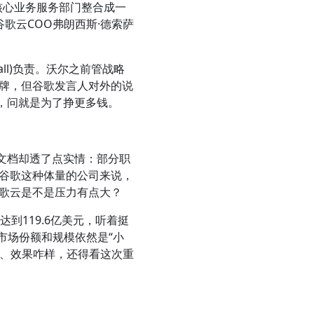
核心业务服务部门整合成一
的谷歌云COO弗朗西斯·德索萨
ll)负责。沃尔之前管战略
牌，但谷歌发言人对外的说
，问就是为了挣更多钱。
文档却透了点实情：部分职
谷歌这种体量的公司来说，
歌云是不是压力有点大？
到119.6亿美元，听着挺
市场份额和规模依然是“小
花、效果咋样，还得看这次重