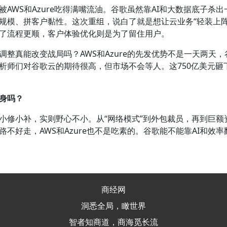
WS和Azure吃得满嘴流油。谷歌虽然靠AI和大数据底子杀
规模、拼客户黏性。这次重组，说白了就是想让云业务“轻装上阵
了流程更顺，客户体验优化则是为了留住用户。
真能改变战局吗？AWS和Azure的先发优势不是一天两天，
析师们对谷歌云的期待很高，但市场不会等人。这750亿美元砸
身吗？
修小补，实则野心不小。从“网络模式”到外包裁员，再到巨额
不好走，AWS和Azure也不是吃素的。谷歌能不能靠AI和效
商经网
洞悉全局，瞰世界
智者知商道，商海觅长流