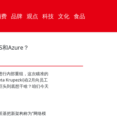
消费
品牌
观点
科技
文化
食品
Azure？
进行内部重组，这次瞄准的
rupezki)在2月向员工
巨头到底想干啥？咱们今天
基把新架构称为“网络模