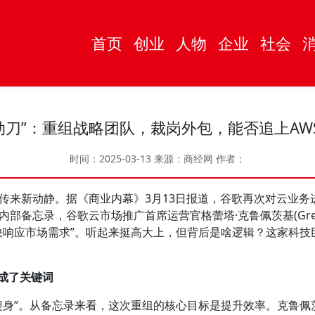
首页
创业
人物
企业
社会
动刀”：重组战略团队，裁岗外包，能否追上AWS和
时间：2025-03-13
来源：商经网
作者：
来新动静。据《商业内幕》3月13日报道，谷歌再次对云业务
备忘录，谷歌云市场推广首席运营官格蕾塔·克鲁佩茨基(Greta K
快响应市场需求”。听起来挺高大上，但背后是啥逻辑？这家科技
率成了关键词
”。从备忘录来看，这次重组的核心目标是提升效率。克鲁佩茨