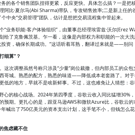
业务的各个销售团队捏得更紧，反应更快。具体怎么搞？一是把
比·夏尔马(Abi Sharma)带队，专攻销售效率;二是新上任
a)牵头搞了个中央“交易管理”团队，估计是想把交易流程集中管起来。
务职能-客户体验组织”，由董事总经理埃雷兹·沃尔(Erez Wa
划给了克鲁佩茨基。乍一看，这像是内部权力和职能的一次大洗
化投资，确保长期成功。”这话听着耳熟，翻译过来就是——别问
打细算”？
这次调整虽然号称只涉及“少量”岗位裁撤，但内部员工的众包
西哥城。熟悉的配方，熟悉的味道——降低成本老套路了。对于
更低的地方，早就不是啥新鲜事。不过，这也难免让人猜想：谷
的核心战场。2024年第四季度，谷歌云收入同比猛增30%，达
预期。更扎心的是，跟亚马逊AWS和微软Azure比，谷歌云的
今年喊出了750亿美元的资本支出计划，这手笔不小，但钱怎么
歌的焦虑藏不住