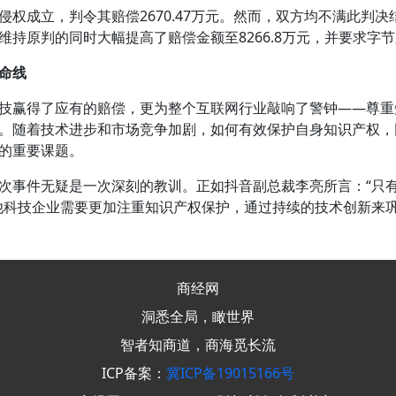
成立，判令其赔偿2670.47万元。然而，双方均不满此判决
维持原判的同时大幅提高了赔偿金额至8266.8万元，并要求字
命线
赢得了应有的赔偿，更为整个互联网行业敲响了警钟——尊重
。随着技术进步和市场竞争加剧，如何有效保护自身知识产权，
的重要课题。
事件无疑是一次深刻的教训。正如抖音副总裁李亮所言：“只有
他科技企业需要更加注重知识产权保护，通过持续的技术创新来
商经网
洞悉全局，瞰世界
智者知商道，商海觅长流
ICP备案：
冀ICP备19015166号