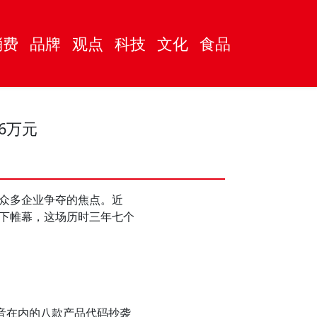
消费
品牌
观点
科技
文化
食品
6万元
众多企业争夺的焦点。近
下帷幕，这场历时三年七个
音在内的八款产品代码抄袭