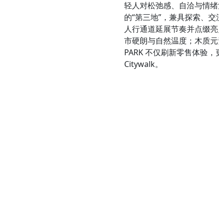
轻人对松弛感、自洽与情绪
的“第三地”，兼具探索、
人行通道延展节奏并点缀亮
市硬朗与自然温度；木质元
PARK 不仅刷新零售体
Citywalk。