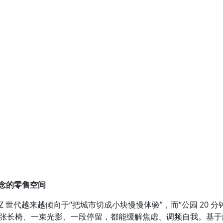
概念的
零售空间
代越来越倾向于“把城市切成小块慢慢体验”，而“公园 20 分
长椅、一束光影、一段停留，都能缓解焦虑、调频自我。基于此，FU