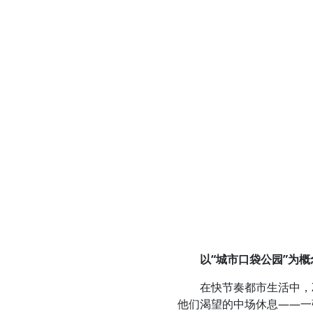
以“
城市口袋公园
”为
在快节奏都市生活中，Z 世
他们渴望的中场休息——一张