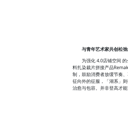
与青年艺术家共创
松弛
为强化 4.0店铺空间 的
料扎染裁片拼接产品Rema
制，鼓励消费者放缓节奏、享
征向外的征服，「湖系」则
治愈与包容。并非登高才能