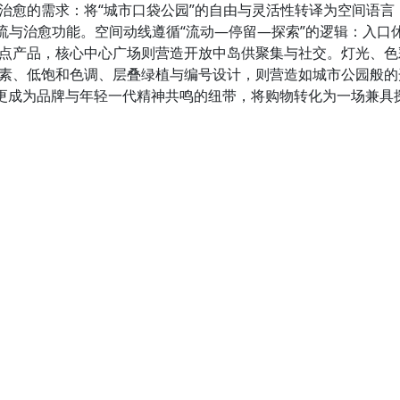
治愈的需求：将“城市口袋公园”的自由与灵活性转译为空间语言
交流与治愈功能。空间动线遵循“流动—停留—探索”的逻辑：入口
点产品，核心中心广场则营造开放中岛供聚集与社交。灯光、色
素、低饱和色调、层叠绿植与编号设计，则营造如城市公园般的开
验，更成为品牌与年轻一代精神共鸣的纽带，将购物转化为一场兼