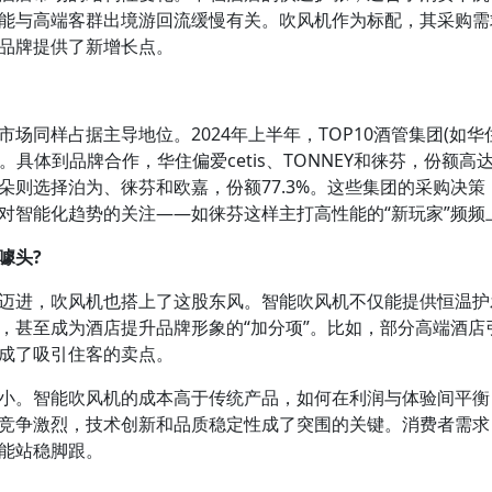
能与高端客群出境游回流缓慢有关。吹风机作为标配，其采购需
品牌提供了新增长点。
同样占据主导地位。2024年上半年，TOP10酒管集团(如
。具体到品牌合作，华住偏爱cetis、TONNEY和徕芬，份额高达87
;亚朵则选择泊为、徕芬和欧嘉，份额77.3%。这些集团的采购决
对智能化趋势的关注——如徕芬这样主打高性能的“新玩家”频频
噱头?
进，吹风机也搭上了这股东风。智能吹风机不仅能提供恒温护
甚至成为酒店提升品牌形象的“加分项”。比如，部分高端酒店引入的
成了吸引住客的卖点。
。智能吹风机的成本高于传统产品，如何在利润与体验间平衡
竞争激烈，技术创新和品质稳定性成了突围的关键。消费者需求
能站稳脚跟。